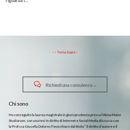
riguarda i…
– ↑ Torna Sopra –

Richiedi una consulenza→
Chi sono
Ho conseguito la laurea magistrale in giurisprudenza presso l’Alma Mater
Studiorum, con una tesi in diritto di Internet e Social Media discussa con
la Prof.ssa Giusella Dolores Finocchiaro dal titolo ” Il diritto d’autore e il