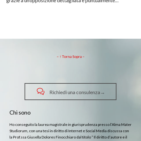
grazie a un’opposizione dettagliata e puntualmente…
– ↑ Torna Sopra –

Richiedi una consulenza→
Chi sono
Ho conseguito la laurea magistrale in giurisprudenza presso l’Alma Mater
Studiorum, con una tesi in diritto di Internet e Social Media discussa con
la Prof.ssa Giusella Dolores Finocchiaro dal titolo ” Il diritto d’autore e il