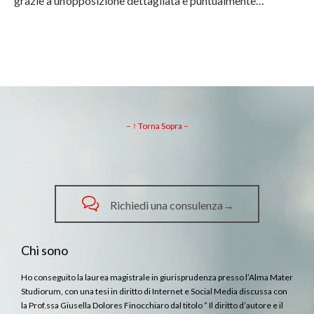
grazie a un’opposizione dettagliata e puntualmente…
– ↑ Torna Sopra –

Richiedi una consulenza→
Chi sono
Ho conseguito la laurea magistrale in giurisprudenza presso l’Alma Mater
Studiorum, con una tesi in diritto di Internet e Social Media discussa con
la Prof.ssa Giusella Dolores Finocchiaro dal titolo ” Il diritto d’autore e il