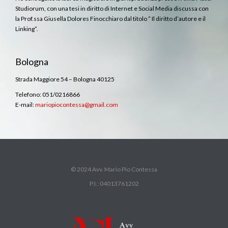
Studiorum, con una tesi in diritto di Internet e Social Media discussa con
la Prof.ssa Giusella Dolores Finocchiaro dal titolo ” Il diritto d’autore e il
Linking”.
Bologna
Strada Maggiore 54 – Bologna 40125
Telefono: 051/0216866
E-mail:
mariopiocontessa@gmail.com
© 2024 Avv. Mario Pio Contessa
P.I.: 04013761202