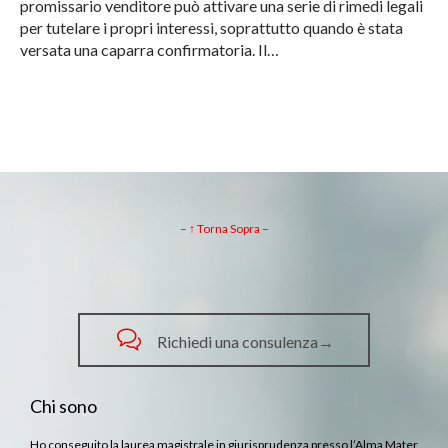
promissario venditore può attivare una serie di rimedi legali
per tutelare i propri interessi, soprattutto quando è stata
versata una caparra confirmatoria. Il…
– ↑ Torna Sopra –

Richiedi una consulenza→
Chi sono
Ho conseguito la laurea magistrale in giurisprudenza presso l’Alma Mater