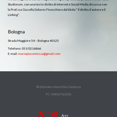
Studiorum, con una tesi in diritto di Internet e Social Media discussa con
la Prof.ssa Giusella Dolores Finocchiaro dal titolo ” Il diritto d’autore e il
Linking”.
Bologna
Strada Maggiore 54 – Bologna 40125
Telefono: 051/0216866
E-mail:
mariopiocontessa@gmail.com
© 2024 Avv. Mario Pio Contessa
P.I.: 04013761202