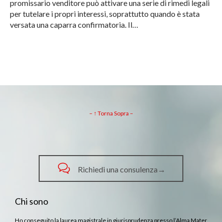
promissario venditore può attivare una serie di rimedi legali
per tutelare i propri interessi, soprattutto quando è stata
versata una caparra confirmatoria. Il…
– ↑ Torna Sopra –

Richiedi una consulenza→
Chi sono
Ho conseguito la laurea magistrale in giurisprudenza presso l’Alma Mater