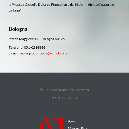
la Prof.ssa Giusella Dolores Finocchiaro dal titolo ” Il diritto d’autore e il
Linking”.
Bologna
Strada Maggiore 54 – Bologna 40125
Telefono: 051/0216866
E-mail:
mariopiocontessa@gmail.com
© 2024 Avv. Mario Pio Contessa
P.I.: 04013761202