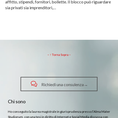
affitto, stipendi, fornitori, bollette. Il blocco può riguardare
sia privati sia imprenditori,…
– ↑ Torna Sopra –

Richiedi una consulenza→
Chi sono
Ho conseguito la laurea magistrale in giurisprudenza presso l’Alma Mater
Studiorum, con una tesi in diritto di Internet e Social Media discussa con