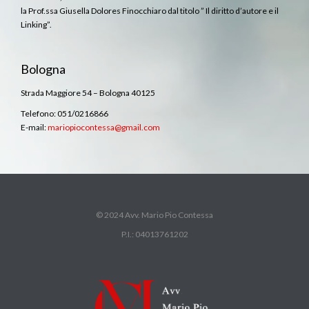
la Prof.ssa Giusella Dolores Finocchiaro dal titolo ” Il diritto d’autore e il
Linking”.
Bologna
Strada Maggiore 54 – Bologna 40125
Telefono: 051/0216866
E-mail:
mariopiocontessa@gmail.com
© 2024 Avv. Mario Pio Contessa
P.I.: 04013761202