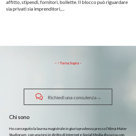
affitto, stipendi, fornitori, bollette. Il blocco può riguardare
sia privati sia imprenditori,…
– ↑ Torna Sopra –

Richiedi una consulenza→
Chi sono
Ho conseguito la laurea magistrale in giurisprudenza presso l’Alma Mater
Studiorum, con una tesi in diritto di Internet e Social Media discussa con