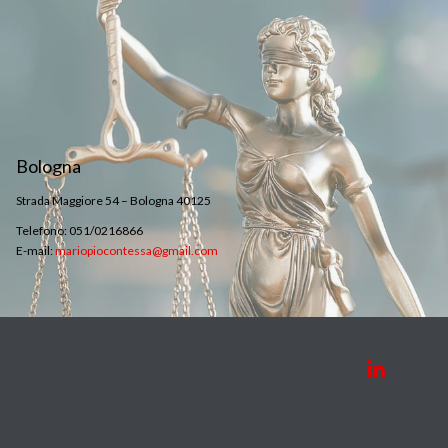
Bologna
Strada Maggiore 54 – Bologna 40125
Telefono: 051/0216866
E-mail:
mariopiocontessa@gmail.com
