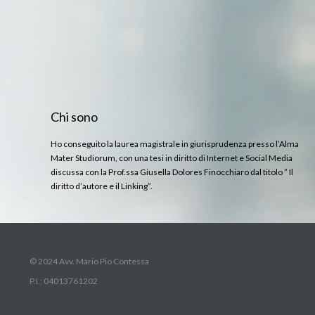
Chi sono
Ho conseguito la laurea magistrale in giurisprudenza presso l’Alma
Mater Studiorum, con una tesi in diritto di Internet e Social Media
discussa con la Prof.ssa Giusella Dolores Finocchiaro dal titolo ” Il
diritto d’autore e il Linking”.
© 2024 Avv. Mario Pio Contessa
P.I.: 04013761202