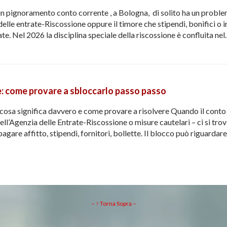
un pignoramento conto corrente , a Bologna, di solito ha un probl
delle entrate-Riscossione oppure il timore che stipendi, bonifici o 
ate. Nel 2026 la disciplina speciale della riscossione è confluita ne
: come provare a sbloccarlo passo passo
cosa significa davvero e come provare a risolvere Quando il conto
l’Agenzia delle Entrate-Riscossione o misure cautelari – ci si trova, 
 pagare affitto, stipendi, fornitori, bollette. Il blocco può riguardar
– ↑ Torna Sopra –