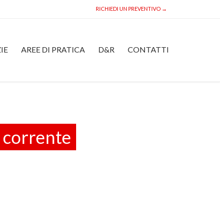
RICHIEDI UN PREVENTIVO →
Skip
IE
AREE DI PRATICA
D&R
CONTATTI
to
content
 corrente