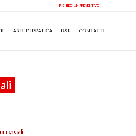
RICHIEDI UN PREVENTIVO →
Skip
IE
AREE DI PRATICA
D&R
CONTATTI
to
content
ali
ommerciali