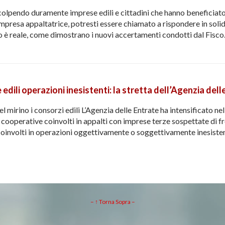
 colpendo duramente imprese edili e cittadini che hanno beneficia
mpresa appaltatrice, potresti essere chiamato a rispondere in solido
o è reale, come dimostrano i nuovi accertamenti condotti dal Fisc
 edili operazioni inesistenti: la stretta dell’Agenzia del
nel mirino i consorzi edili L’Agenzia delle Entrate ha intensificato nel
 cooperative coinvolti in appalti con imprese terze sospettate di frod
 coinvolti in operazioni oggettivamente o soggettivamente inesiste
– ↑ Torna Sopra –