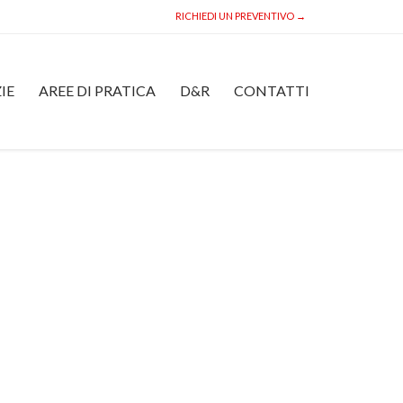
RICHIEDI UN PREVENTIVO →
Skip
IE
AREE DI PRATICA
D&R
CONTATTI
to
content