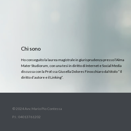
Chi sono
Ho conseguito la laurea magistrale in giurisprudenza presso l’Alma
Mater Studiorum, con una tesi in diritto di Internet e Social Media
discussa con la Prof.ssa Giusella Dolores Finocchiaro dal titolo ” Il
diritto d’autore e il Linking”.
© 2024 Avv. Mario Pio Contessa
P.I.: 04013761202