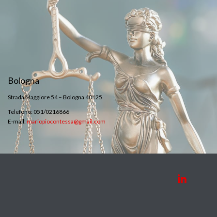
Bologna
Strada Maggiore 54 – Bologna 40125
Telefono: 051/0216866
E-mail:
mariopiocontessa@gmail.com
