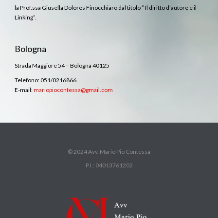
la Prof.ssa Giusella Dolores Finocchiaro dal titolo ” Il diritto d’autore e il
Linking”.
Bologna
Strada Maggiore 54 – Bologna 40125
Telefono: 051/0216866
E-mail:
mariopiocontessa@gmail.com
© 2024 Avv. Mario Pio Contessa
P.I.: 04013761202