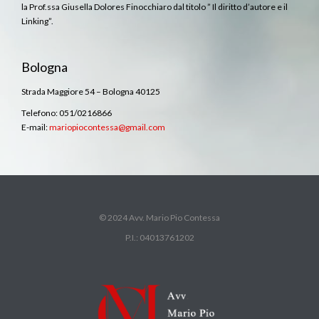
la Prof.ssa Giusella Dolores Finocchiaro dal titolo ” Il diritto d’autore e il
Linking”.
Bologna
Strada Maggiore 54 – Bologna 40125
Telefono: 051/0216866
E-mail:
mariopiocontessa@gmail.com
© 2024 Avv. Mario Pio Contessa
P.I.: 04013761202