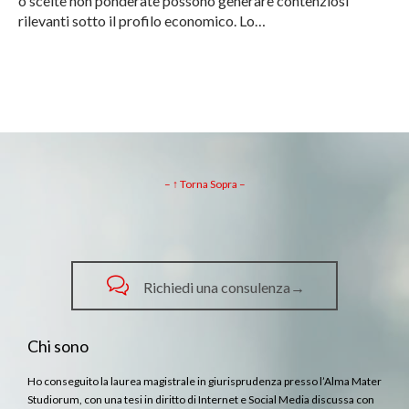
o scelte non ponderate possono generare contenziosi
rilevanti sotto il profilo economico. Lo…
– ↑ Torna Sopra –

Richiedi una consulenza→
Chi sono
Ho conseguito la laurea magistrale in giurisprudenza presso l’Alma Mater
Studiorum, con una tesi in diritto di Internet e Social Media discussa con