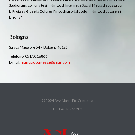
Studiorum, con una tesi in diritto di Internet e Social Media discussa con
la Prof.ssa Giusella Dolores Finocchiaro dal titolo ” Il diritto d’autore e il
Linking”.
Bologna
Strada Maggiore 54 – Bologna 40125
Telefono: 051/0216866
E-mail:
mariopiocontessa@gmail.com
© 2024 Avv. Mario Pio Contessa
P.I.: 04013761202