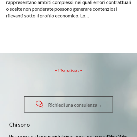
rappresentano ambiti complessi, nei quali errori contrattuali
o scelte non ponderate possono generare contenziosi
rilevanti sotto il profilo economico. Lo…
– ↑ Torna Sopra –

Richiedi una consulenza→
Chi sono
Ho conseguito la laurea magistrale in giurisprudenza presso l’Alma Mater