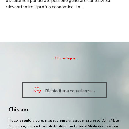
o scelte non ponderate possono generare contenziosi
rilevanti sotto il profilo economico. Lo…
– ↑ Torna Sopra –

Richiedi una consulenza→
Chi sono
Ho conseguito la laurea magistrale in giurisprudenza presso l’Alma Mater
Studiorum, con una tesi in diritto di Internet e Social Media discussa con