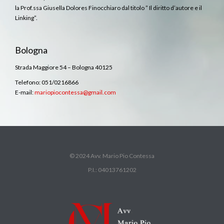
la Prof.ssa Giusella Dolores Finocchiaro dal titolo ” Il diritto d’autore e il
Linking”.
Bologna
Strada Maggiore 54 – Bologna 40125
Telefono: 051/0216866
E-mail:
mariopiocontessa@gmail.com
© 2024 Avv. Mario Pio Contessa
P.I.: 04013761202