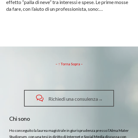
effetto “palla di neve” tra interessi e spese. Le prime mosse
da fare, con l’aiuto di un professionista, sono:…
– ↑ Torna Sopra –

Richiedi una consulenza→
Chi sono
Ho conseguito la laurea magistrale in giurisprudenza presso l’Alma Mater
Studiorum, con una tesi in diritto di Internet e Social Media discussa con