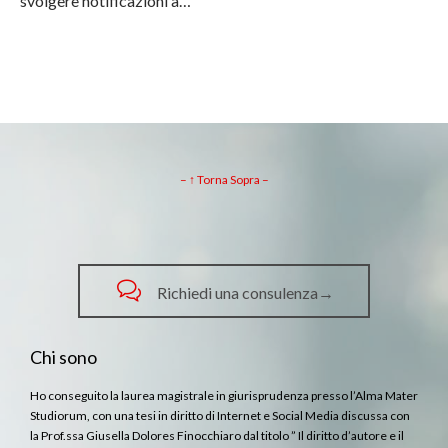
svolgere notificazioni a…
– ↑ Torna Sopra –

Richiedi una consulenza→
Chi sono
Ho conseguito la laurea magistrale in giurisprudenza presso l’Alma Mater
Studiorum, con una tesi in diritto di Internet e Social Media discussa con
la Prof.ssa Giusella Dolores Finocchiaro dal titolo ” Il diritto d’autore e il