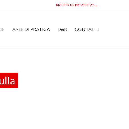
RICHIEDI UN PREVENTIVO →
Skip
IE
AREE DI PRATICA
D&R
CONTATTI
to
content
ulla