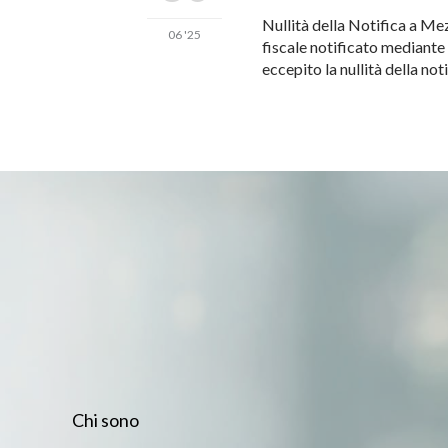
Nullità della Notifica a M
06 '25
fiscale notificato mediante 
eccepito la nullità della no
Chi sono