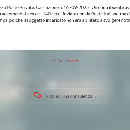
ezzo Poste Private: Cassazione n. 16709/2025 Un contribuente a
raccomandata ex art. 140 c.p.c., inviata non da Poste Italiane, ma d
tifica, poiché il soggetto incaricato non era abilitato a svolgere not
– ↑ Torna Sopra –

Richiedi una consulenza→