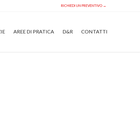
RICHIEDI UN PREVENTIVO →
Skip
IE
AREE DI PRATICA
D&R
CONTATTI
to
content