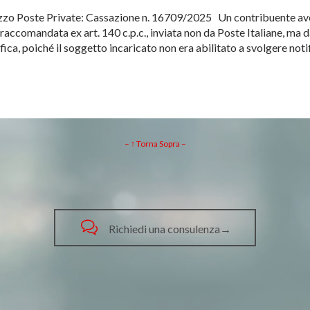
ezzo Poste Private: Cassazione n. 16709/2025 Un contribuente a
raccomandata ex art. 140 c.p.c., inviata non da Poste Italiane, ma d
tifica, poiché il soggetto incaricato non era abilitato a svolgere not
– ↑ Torna Sopra –

Richiedi una consulenza→