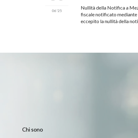
Nullità della Notifica a M
06 '25
fiscale notificato mediante 
eccepito la nullità della no
Chi sono