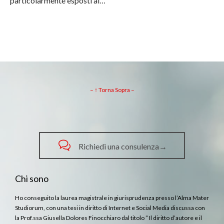
particolarmente esposti al…
– ↑ Torna Sopra –

Richiedi una consulenza→
Chi sono
Ho conseguito la laurea magistrale in giurisprudenza presso l’Alma Mater
Studiorum, con una tesi in diritto di Internet e Social Media discussa con
la Prof.ssa Giusella Dolores Finocchiaro dal titolo ” Il diritto d’autore e il