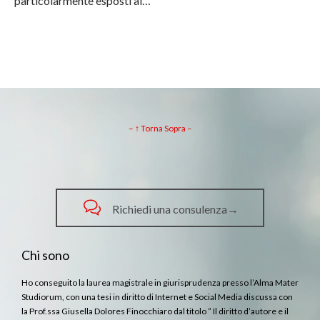
particolarmente esposti al…
– ↑ Torna Sopra –

Richiedi una consulenza→
Chi sono
Ho conseguito la laurea magistrale in giurisprudenza presso l’Alma Mater
Studiorum, con una tesi in diritto di Internet e Social Media discussa con
la Prof.ssa Giusella Dolores Finocchiaro dal titolo ” Il diritto d’autore e il