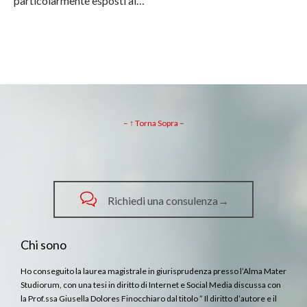
particolarmente esposti al…
– ↑ Torna Sopra –

Richiedi una consulenza→
Chi sono
Ho conseguito la laurea magistrale in giurisprudenza presso l’Alma Mater
Studiorum, con una tesi in diritto di Internet e Social Media discussa con
la Prof.ssa Giusella Dolores Finocchiaro dal titolo ” Il diritto d’autore e il