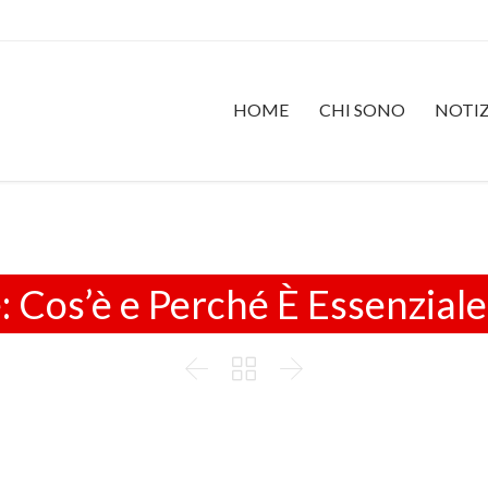
HOME
CHI SONO
NOTIZ
 Cos’è e Perché È Essenziale


