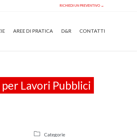
RICHIEDI UN PREVENTIVO →
Skip
IE
AREE DI PRATICA
D&R
CONTATTI
to
content
 per Lavori Pubblici

Categorie