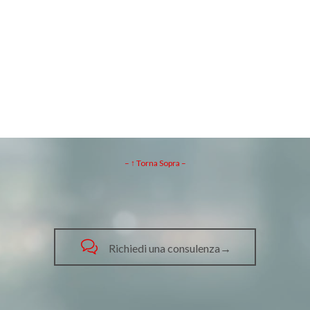
– ↑ Torna Sopra –

Richiedi una consulenza→