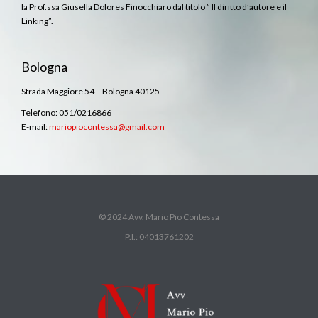
la Prof.ssa Giusella Dolores Finocchiaro dal titolo ” Il diritto d’autore e il
Linking”.
Bologna
Strada Maggiore 54 – Bologna 40125
Telefono: 051/0216866
E-mail:
mariopiocontessa@gmail.com
© 2024 Avv. Mario Pio Contessa
P.I.: 04013761202