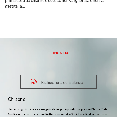
prima cosa da chiarire è questa: non va ignorata e non va
gestita “a…
– ↑ Torna Sopra –

Richiedi una consulenza→
Chi sono
Ho conseguito la laurea magistrale in giurisprudenza presso l’Alma Mater
Studiorum, con una tesi in diritto di Internet e Social Media discussa con