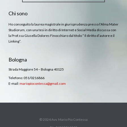
Chi sono
Ho conseguito la laurea magistrale in giurisprudenza presso l’Alma Mater
Studiorum, con una tesi in diritto di Internet e Social Media discussa con
la Prof.ssa Giusella Dolores Finocchiaro dal titolo ” Il diritto d’autore e il
Linking”.
Bologna
Strada Maggiore 54 – Bologna 40125
Telefono: 051/0216866
E-mail:
mariopiocontessa@gmail.com
© 2024 Avv. Mario Pio Contessa