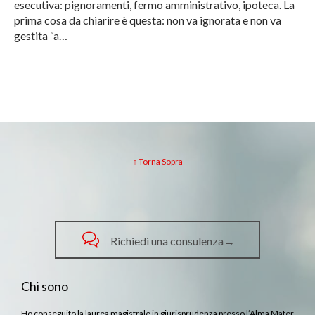
esecutiva: pignoramenti, fermo amministrativo, ipoteca. La
prima cosa da chiarire è questa: non va ignorata e non va
gestita “a…
– ↑ Torna Sopra –

Richiedi una consulenza→
Chi sono
Ho conseguito la laurea magistrale in giurisprudenza presso l’Alma Mater