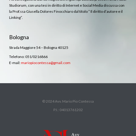
Studiorum, con una tesi in diritto di Internet e Social Media discussa con
la Prof.ssa Giusella Dolores Finocchiaro dal titolo ” Il diritto d’autore e il
Linking”.
Bologna
Strada Maggiore 54 – Bologna 40125
Telefono: 051/0216866
E-mail:
mariopiocontessa@gmail.com
© 2024 Avv. Mario Pio Contessa
P.I.: 04013761202