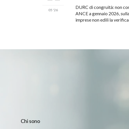
DURC di congruità: non cont
05 '26
ANCE a gennaio 2026, sulla 
imprese non edili la verific
Chi sono