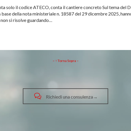
a solo il codice ATECO, conta il cantiere concreto Sul tema del DU
base della nota ministeriale n. 18587 del 29 dicembre 2025, hanno
a non si risolve guardando…
– ↑ Torna Sopra –

Richiedi una consulenza→