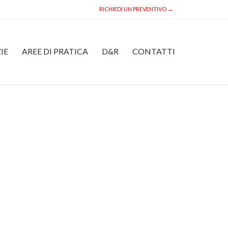
RICHIEDI UN PREVENTIVO →
Skip
IE
AREE DI PRATICA
D&R
CONTATTI
to
content