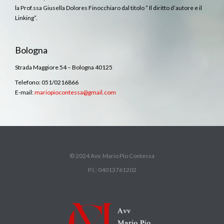
la Prof.ssa Giusella Dolores Finocchiaro dal titolo ” Il diritto d’autore e il
Linking”.
Bologna
Strada Maggiore 54 – Bologna 40125
Telefono: 051/0216866
E-mail:
mariopiocontessa@gmail.com
© 2024 Avv. Mario Pio Contessa
P.I.: 04013761202