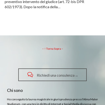
preventivo intervento del giudice (art. 72-bis DPR
602/1973). Dopo la notifica della…
– ↑ Torna Sopra –

Richiedi una consulenza→
Chi sono
Ho conseguito la laurea magistrale in giurisprudenza presso l’Alma Mater
Studiorum, con una tesi in diritto di Internet e Social Media discussa con