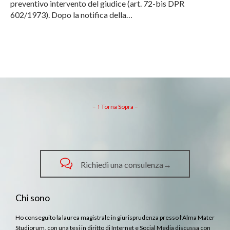
preventivo intervento del giudice (art. 72-bis DPR
602/1973). Dopo la notifica della…
– ↑ Torna Sopra –

Richiedi una consulenza→
Chi sono
Ho conseguito la laurea magistrale in giurisprudenza presso l’Alma Mater
Studiorum, con una tesi in diritto di Internet e Social Media discussa con