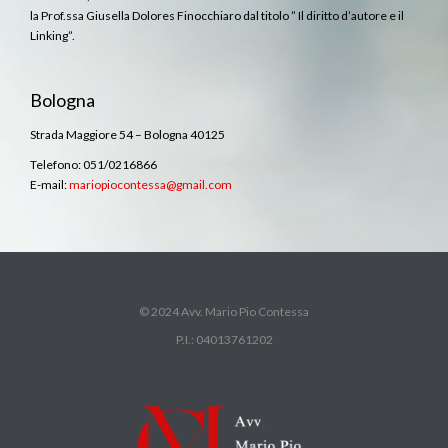
la Prof.ssa Giusella Dolores Finocchiaro dal titolo ” Il diritto d’autore e il
Linking”.
Bologna
Strada Maggiore 54 – Bologna 40125
Telefono: 051/0216866
E-mail:
mariopiocontessa@gmail.com
© 2024 Avv. Mario Pio Contessa
P.I.: 04013761202