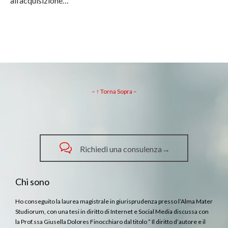
all’acquisizione…
– ↑ Torna Sopra –

Richiedi una consulenza→
Chi sono
Ho conseguito la laurea magistrale in giurisprudenza presso l’Alma Mater
Studiorum, con una tesi in diritto di Internet e Social Media discussa con
la Prof.ssa Giusella Dolores Finocchiaro dal titolo ” Il diritto d’autore e il