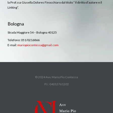
la Prof.ssa Giusella Dolores Finocchiaro dal titolo ” Il diritto d’autore e il
Linking”.
Bologna
Strada Maggiore 54 – Bologna 40125
Telefono: 051/0216866
E-mail:
mariopiocontessa@gmail.com
© 2024 Avv. Mario Pio Contessa
P.I.: 04013761202