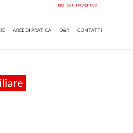
RICHIEDI UN PREVENTIVO →
Skip
IE
AREE DI PRATICA
D&R
CONTATTI
to
content
liare