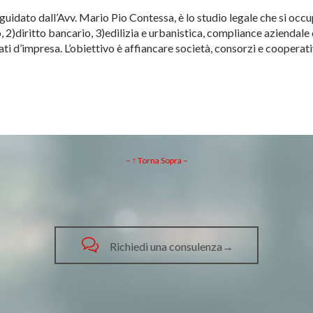
guidato dall’Avv. Mario Pio Contessa, è lo studio legale che si oc
io, 2)diritto bancario, 3)edilizia e urbanistica, compliance aziend
ati d’impresa. L’obiettivo è affiancare società, consorzi e cooperati
– ↑ Torna Sopra –

Richiedi una consulenza→