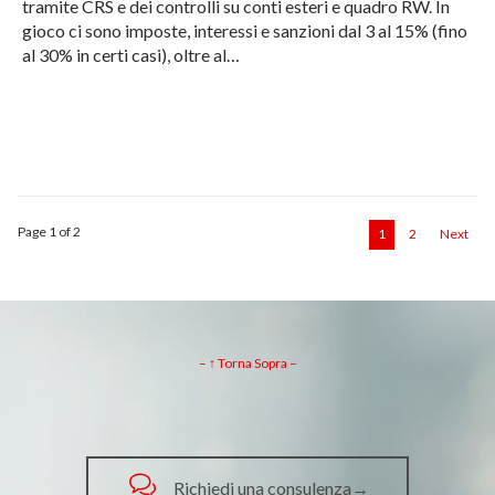
tramite CRS e dei controlli su conti esteri e quadro RW. In
gioco ci sono imposte, interessi e sanzioni dal 3 al 15% (fino
al 30% in certi casi), oltre al…
Page 1 of 2
1
2
Next
– ↑ Torna Sopra –

Richiedi una consulenza→