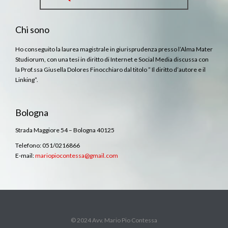
Chi sono
Ho conseguito la laurea magistrale in giurisprudenza presso l’Alma Mater
Studiorum, con una tesi in diritto di Internet e Social Media discussa con
la Prof.ssa Giusella Dolores Finocchiaro dal titolo ” Il diritto d’autore e il
Linking”.
Bologna
Strada Maggiore 54 – Bologna 40125
Telefono: 051/0216866
E-mail:
mariopiocontessa@gmail.com
© 2024 Avv. Mario Pio Contessa