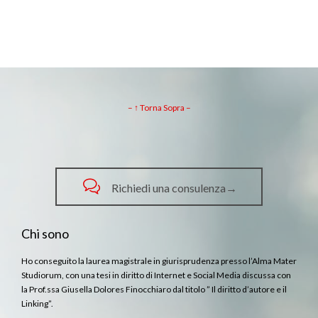
– ↑ Torna Sopra –

Richiedi una consulenza→
Chi sono
Ho conseguito la laurea magistrale in giurisprudenza presso l’Alma Mater
Studiorum, con una tesi in diritto di Internet e Social Media discussa con
la Prof.ssa Giusella Dolores Finocchiaro dal titolo ” Il diritto d’autore e il
Linking”.