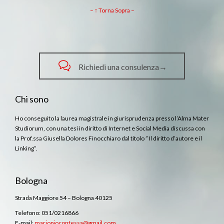
– ↑ Torna Sopra –

Richiedi una consulenza→
Chi sono
Ho conseguito la laurea magistrale in giurisprudenza presso l’Alma Mater
Studiorum, con una tesi in diritto di Internet e Social Media discussa con
la Prof.ssa Giusella Dolores Finocchiaro dal titolo ” Il diritto d’autore e il
Linking”.
Bologna
Strada Maggiore 54 – Bologna 40125
Telefono: 051/0216866
E-mail:
mariopiocontessa@gmail.com