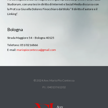
Studiorum, con una tesi in diritto di Internet e Social Media discussa con
la Prof.ssa Giusella Dolores Finocchiaro dal titolo ” Il diritto d’autore e il
Linking”.
Bologna
Strada Maggiore 54 – Bologna 40125
Telefono: 051/0216866
E-mail:
mariopiocontessa@gmail.com
© 2024 Avv. Mario Pio Contessa
P.I.: 04013761202