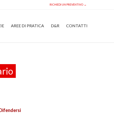
RICHIEDI UN PREVENTIVO →
Skip
IE
AREE DI PRATICA
D&R
CONTATTI
to
content
ario
Difendersi