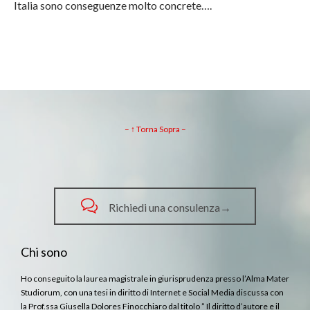
Italia sono conseguenze molto concrete….
– ↑ Torna Sopra –

Richiedi una consulenza→
Chi sono
Ho conseguito la laurea magistrale in giurisprudenza presso l’Alma Mater
Studiorum, con una tesi in diritto di Internet e Social Media discussa con
la Prof.ssa Giusella Dolores Finocchiaro dal titolo ” Il diritto d’autore e il