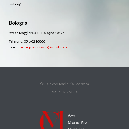
Linking”.
Bologna
Strada Maggiore 54 – Bologna 40125
Telefono: 051/0216866
E-mail:
mariopiocontessa@gmail.com
© 2024 Avv. Mario Pio Contessa
P.I.: 04013761202