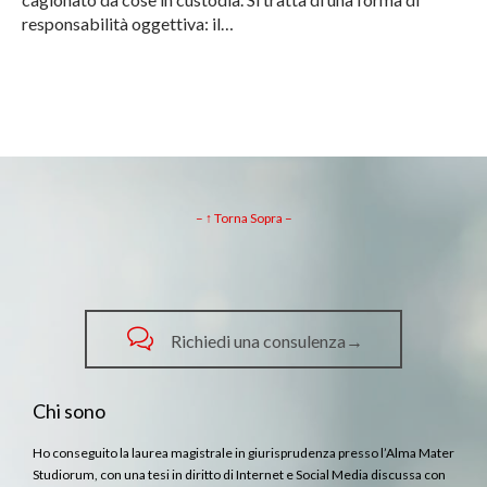
responsabilità oggettiva: il…
– ↑ Torna Sopra –

Richiedi una consulenza→
Chi sono
Ho conseguito la laurea magistrale in giurisprudenza presso l’Alma Mater
Studiorum, con una tesi in diritto di Internet e Social Media discussa con