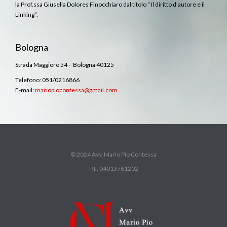
la Prof.ssa Giusella Dolores Finocchiaro dal titolo ” Il diritto d’autore e il
Linking”.
Bologna
Strada Maggiore 54 – Bologna 40125
Telefono: 051/0216866
E-mail:
mariopiocontessa@gmail.com
© 2024 Avv. Mario Pio Contessa
P.I.: 04013761202