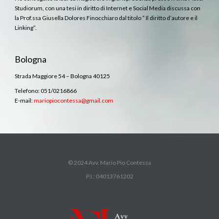
Studiorum, con una tesi in diritto di Internet e Social Media discussa con
la Prof.ssa Giusella Dolores Finocchiaro dal titolo ” Il diritto d’autore e il
Linking”.
Bologna
Strada Maggiore 54 – Bologna 40125
Telefono: 051/0216866
E-mail:
mariopiocontessa@gmail.com
© 2024 Avv. Mario Pio Contessa
P.I.: 04013761202