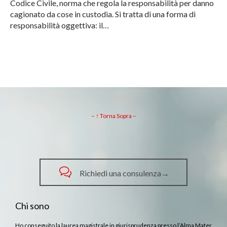
Codice Civile, norma che regola la responsabilità per danno
cagionato da cose in custodia. Si tratta di una forma di
responsabilità oggettiva: il…
– ↑ Torna Sopra –

Richiedi una consulenza→
Chi sono
Ho conseguito la laurea magistrale in giurisprudenza presso l’Alma Mater