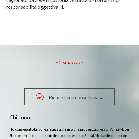
responsabilità oggettiva: il…
– ↑ Torna Sopra –

Richiedi una consulenza→
Chi sono
Ho conseguito la laurea magistrale in giurisprudenza presso l’Alma Mater
Studiorum, con una tesi in diritto di Internet e Social Media discussa con