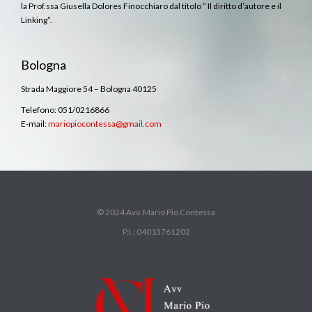
la Prof.ssa Giusella Dolores Finocchiaro dal titolo ” Il diritto d’autore e il
Linking”.
Bologna
Strada Maggiore 54 – Bologna 40125
Telefono: 051/0216866
E-mail:
mariopiocontessa@gmail.com
© 2024 Avv. Mario Pio Contessa
P.I.: 04013761202