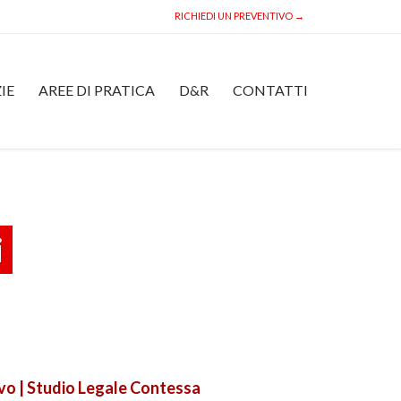
RICHIEDI UN PREVENTIVO →
Skip
IE
AREE DI PRATICA
D&R
CONTATTI
to
content
i
vo | Studio Legale Contessa