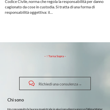
Codice Civile, norma che regola la responsabilità per danno
cagionato da cose in custodia. Si tratta di una forma di
responsabilità oggettiva: il…
– ↑ Torna Sopra –

Richiedi una consulenza→
Chi sono
Ho conseguito la laurea magistrale in giurisprudenza presso l’Alma Mater