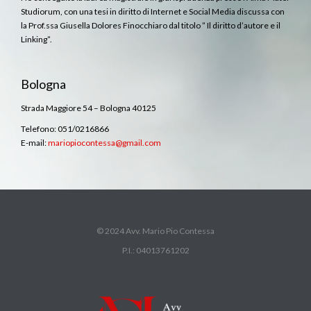
Studiorum, con una tesi in diritto di Internet e Social Media discussa con
la Prof.ssa Giusella Dolores Finocchiaro dal titolo ” Il diritto d’autore e il
Linking”.
Bologna
Strada Maggiore 54 – Bologna 40125
Telefono: 051/0216866
E-mail:
mariopiocontessa@gmail.com
© 2024 Avv. Mario Pio Contessa
P.I.: 04013761202