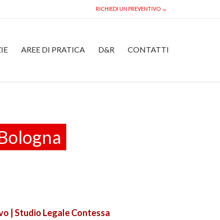
RICHIEDI UN PREVENTIVO →
Skip
IE
AREE DI PRATICA
D&R
CONTATTI
to
content
 Bologna
vo | Studio Legale Contessa