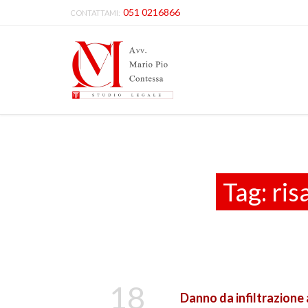
051 0216866
CONTATTAMI:
Tag:
ris
18
Danno da infiltrazione