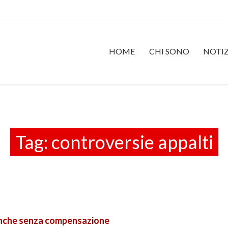
HOME
CHI SONO
NOTIZ
Tag:
controversie appalti
anche senza compensazione