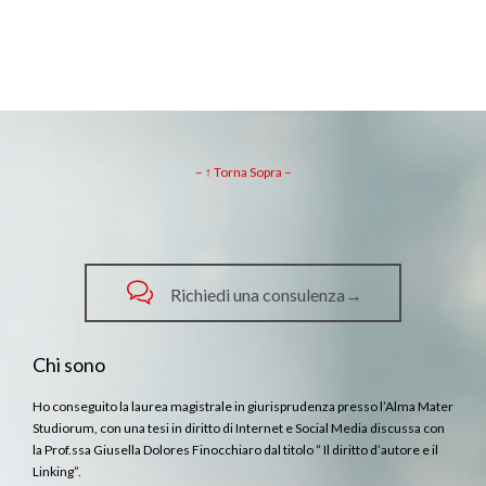
– ↑ Torna Sopra –

Richiedi una consulenza→
Chi sono
Ho conseguito la laurea magistrale in giurisprudenza presso l’Alma Mater
Studiorum, con una tesi in diritto di Internet e Social Media discussa con
la Prof.ssa Giusella Dolores Finocchiaro dal titolo ” Il diritto d’autore e il
Linking”.