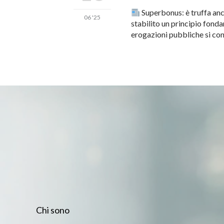
Superbonus: è truffa an
06 '25
stabilito un principio fond
erogazioni pubbliche si con
Chi sono