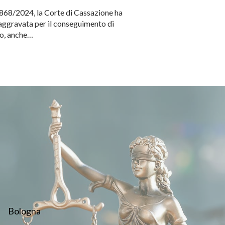
868/2024, la Corte di Cassazione ha
 aggravata per il conseguimento di
io, anche…
Bologna