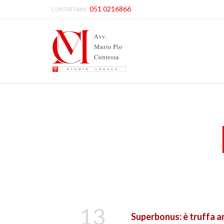
051 0216866
CONTATTAMI:
13
Superbonus: è truffa 