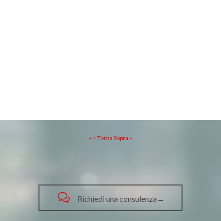
– ↑ Torna Sopra –

Richiedi una consulenza→