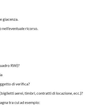
le giacenza.
o nell’eventuale ricorso.
 quadro RW)?
ia
oggetto di verifica?
biglietti aerei, timbri, contratti di locazione, ecc.)?
pagna tra cui ad esempio: