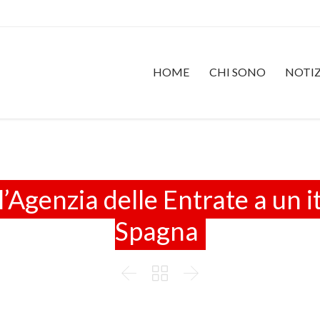
HOME
CHI SONO
NOTIZ
Agenzia delle Entrate a un it
Spagna


