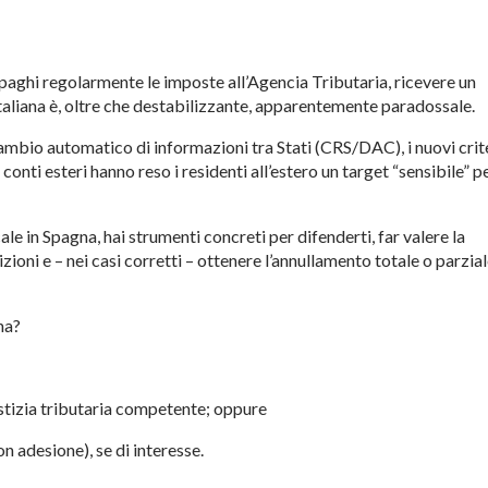
e paghi regolarmente le imposte all’Agencia Tributaria, ricevere un
taliana è, oltre che destabilizzante, apparentemente paradossale.
ambio automatico di informazioni tra Stati (CRS/DAC), i nuovi crite
 conti esteri hanno reso i residenti all’estero un target “sensibile” pe
ale in Spagna, hai strumenti concreti per difenderti, far valere la
oni e – nei casi corretti – ottenere l’annullamento totale o parzia
na?
ustizia tributaria competente; oppure
on adesione), se di interesse.