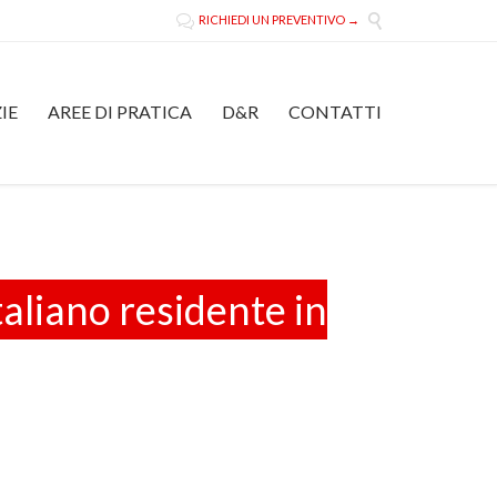

RICHIEDI UN PREVENTIVO →

Skip
IE
AREE DI PRATICA
D&R
CONTATTI
to
content
aliano residente in