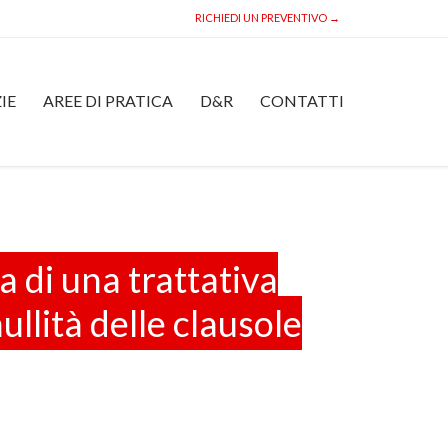
RICHIEDI UN PREVENTIVO →
Skip
IE
AREE DI PRATICA
D&R
CONTATTI
to
content
 di una trattativa
ullità delle clausole