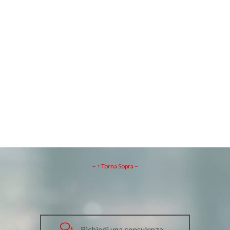
– ↑ Torna Sopra –

Richiedi una consulenza→