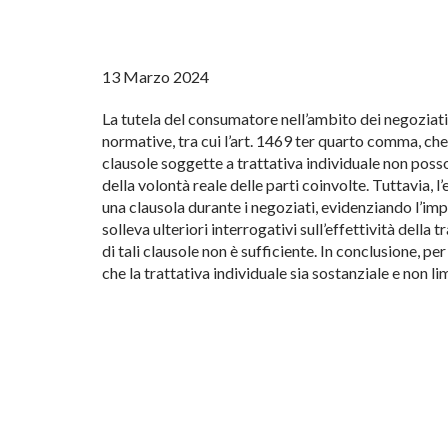
13 Marzo 2024
La tutela del consumatore nell’ambito dei negoziati
normative, tra cui l’art. 1469 ter quarto comma, che
clausole soggette a trattativa individuale non pos
della volontà reale delle parti coinvolte. Tuttavia, 
una clausola durante i negoziati, evidenziando l’impo
solleva ulteriori interrogativi sull’effettività dell
di tali clausole non è sufficiente. In conclusione, p
che la trattativa individuale sia sostanziale e non li