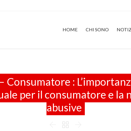
HOME
CHI SONO
NOTIZ
 – Consumatore : L’importanza
uale per il consumatore e la n
abusive


