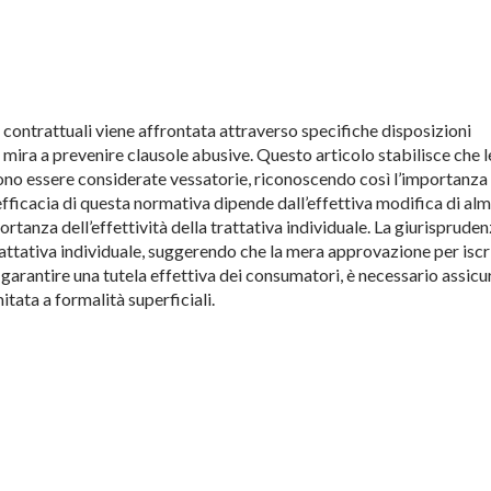
 contrattuali viene affrontata attraverso specifiche disposizioni
 mira a prevenire clausole abusive. Questo articolo stabilisce che l
sono essere considerate vessatorie, riconoscendo così l’importanza
l’efficacia di questa normativa dipende dall’effettiva modifica di al
rtanza dell’effettività della trattativa individuale. La giurisprude
a trattativa individuale, suggerendo che la mera approvazione per iscr
er garantire una tutela effettiva dei consumatori, è necessario assicu
mitata a formalità superficiali.