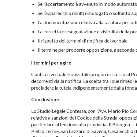
Se l’accertamento è avvenuto in modo automatic
Se l’apparecchio risulti omologato o soltanto a
La documentazione relativa alla taratura period
La corretta presegnalazione e visibilità della po
Il rispetto dei termini di notifica del verbale
Il termine per proporre opposizione, a seconda 
I termini per agire
Contro il verbale è possibile proporre ricorso al Pr
decorrenti dalla notifica. La scelta tra i due rimedi 
precludere la tutela indipendentemente dalla fonda
Conclusione
Lo Studio Legale Contessa, con l’Avv. Mario Pio Cont
relative a sanzioni del Codice della Strada, opposiz
particolare attenzione alla provincia di Bologna — 
Pietro Terme, San Lazzaro di Savena, Casalecchio d