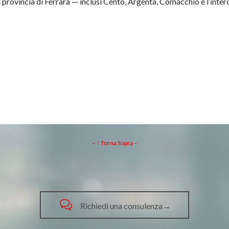
provincia di Ferrara — inclusi Cento, Argenta, Comacchio e l’inter
– ↑ Torna Sopra –

Richiedi una consulenza→