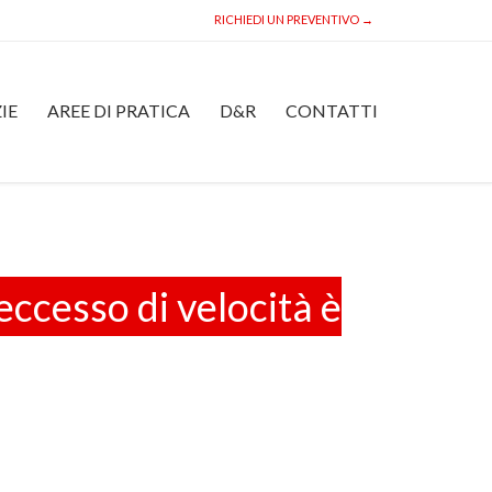
RICHIEDI UN PREVENTIVO →
Skip
IE
AREE DI PRATICA
D&R
CONTATTI
to
content
ccesso di velocità è