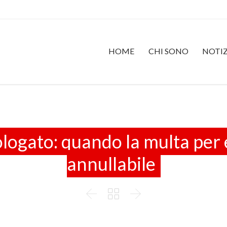
HOME
CHI SONO
NOTIZ
ogato: quando la multa per e
annullabile


