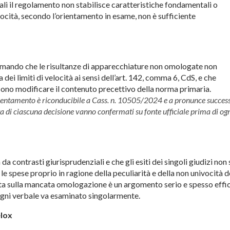
li il regolamento non stabilisce caratteristiche fondamentali o
elocità, secondo l’orientamento in esame, non è sufficiente
ermando che le risultanze di apparecchiature non omologate non
dei limiti di velocità ai sensi dell’art. 142, comma 6, CdS, e che
sono modificare il contenuto precettivo della norma primaria.
’orientamento è riconducibile a Cass. n. 10505/2024 e a pronunce succes
ata di ciascuna decisione vanno confermati su fonte ufficiale prima di og
a contrasti giurisprudenziali e che gli esiti dei singoli giudizi non
e spese proprio in ragione della peculiarità e della non univocità d
ata sulla mancata omologazione è un argomento serio e spesso effi
gni verbale va esaminato singolarmente.
elox