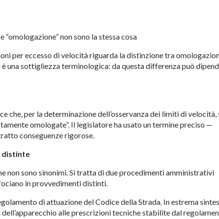
e “omologazione” non sono la stessa cosa
ioni per eccesso di velocità riguarda la distinzione tra omologazio
è una sottigliezza terminologica: da questa differenza può dipen
ce che, per la determinazione dell’osservanza dei limiti di velocità,
bitamente omologate”. Il legislatore ha usato un termine preciso —
tratto conseguenze rigorose.
distinte
e non sono sinonimi. Si tratta di due procedimenti amministrativi
fociano in provvedimenti distinti.
egolamento di attuazione del Codice della Strada. In estrema sintes
 dell’apparecchio alle prescrizioni tecniche stabilite dal regolamen