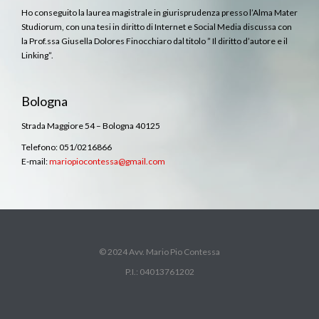
Ho conseguito la laurea magistrale in giurisprudenza presso l’Alma Mater
Studiorum, con una tesi in diritto di Internet e Social Media discussa con
la Prof.ssa Giusella Dolores Finocchiaro dal titolo ” Il diritto d’autore e il
Linking”.
Bologna
Strada Maggiore 54 – Bologna 40125
Telefono: 051/0216866
E-mail:
mariopiocontessa@gmail.com
© 2024 Avv. Mario Pio Contessa
P.I.: 04013761202